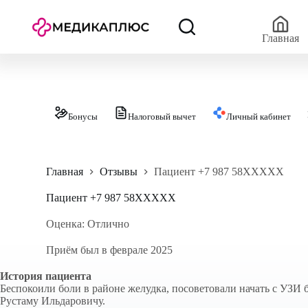
П
е
р
Главная
е
й
т
и
к
с
Бонусы
Налоговый вычет
Личный кабинет
у
т
и
Главная
Отзывы
Пациент +7 987 58XXXXX
Пациент +7 987 58XXXXX
Оценка: Отлично
Приём был в феврале 2025
История пациента
Беспокоили боли в районе желудка, посоветовали начать с УЗИ
Рустаму Ильдаровичу.