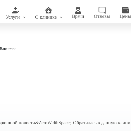
Врачи
Отзывы
Цен
Услуги
О клинике
Вакансии
 брюшной полости&ZeroWidthSpace;. Обратилась в данную клини