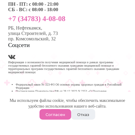
ПН - ПТ: с 08:00 - 21:00
СБ - ВС: с 08:00 - 18:00
+7 (34783) 4-08-08
РБ, Нефтекамск,
улица Строителей, д. 73
пр. Комсомольский, 32
Соцсети
Информация о возможности получения медицинской помощи в рамках программы
государственных гарантий бесплатного оказания гражданам медицинской помощи и
территориальных программ государственных гарантий бесплатного оказания гражданам
медицинской помощи:
Федеральный закон № 323-ФЗ Об основах охраны здоровья граждан в Российской
Федерации
Постановление Правительства РФ от 28.12.2023 N 2353 «О Программе
государственных гарантий бесплатного оказания гражданам медицинской помощи на
2024 год и на плановый период 2025 и 2026 годов»
Мы используем файлы cookie, чтобы обеспечить максимальное
Программа государственных гарантий бесплатного оказания гражданам медицинской
помощи в
удобство использования нашего веб-сайта.
Республике Башкортостан на 2024 год и на плановый период 2025 и 2026 годов
© 2026 -
Медика Плюс
| Многопрофильная клиника в
Согласен
Отказ
Нефтекамске.
Политика обработки персональных данных