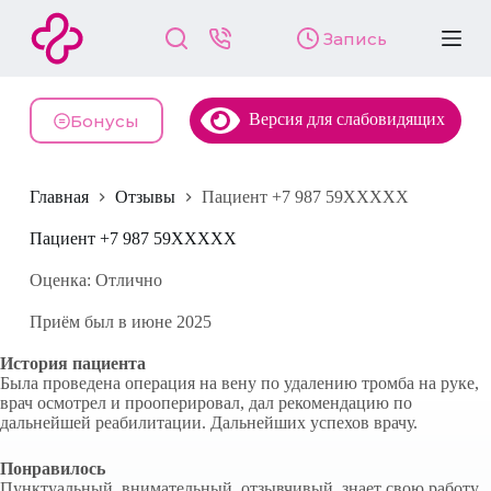
П
Запись
е
р
е
й
Версия для слабовидящих
т
Бонусы
и
к
с
Главная
Отзывы
Пациент +7 987 59XXXXX
у
т
и
Пациент +7 987 59XXXXX
Оценка: Отлично
Приём был в июне 2025
История пациента
Была проведена операция на вену по удалению тромба на руке,
врач осмотрел и прооперировал, дал рекомендацию по
дальнейшей реабилитации. Дальнейших успехов врачу.
Понравилось
Пунктуальный, внимательный, отзывчивый, знает свою работу.