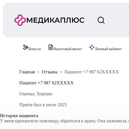
П
е
р
е
й
т
и
к
с
Бонусы
Налоговый вычет
Личный кабинет
у
т
и
Главная
Отзывы
Пациент +7 987 62XXXXX
Пациент +7 987 62XXXXX
Оценка: Хорошо
Приём был в июле 2025
История пациента
У меня прихватило поясницу, обратился к врачу. Она назначила 