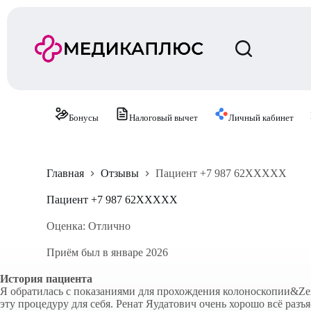
П
е
р
е
й
т
и
к
с
Бонусы
Налоговый вычет
Личный кабинет
у
т
и
Главная
Отзывы
Пациент +7 987 62XXXXX
Пациент +7 987 62XXXXX
Оценка: Отлично
Приём был в январе 2026
История пациента
Я обратилась с показаниями для прохождения колоноскопии&Zero
эту процедуру для себя. Ренат Яудатович очень хорошо всё раз