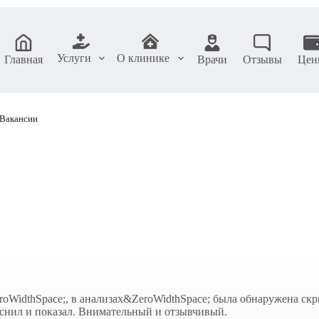
Услуги
О клинике
Главная
Врачи
Отзывы
Цен
Вакансии
WidthSpace;, в анализах&ZeroWidthSpace; была обнаружена скры
ъяснил и показал. Внимательный и отзывчивый.