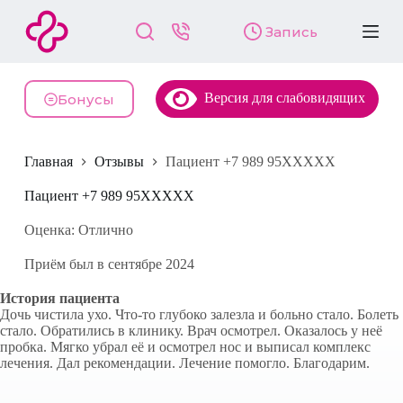
П
Запись
е
р
е
й
Версия для слабовидящих
т
Бонусы
и
к
с
Главная
Отзывы
Пациент +7 989 95XXXXX
у
т
и
Пациент +7 989 95XXXXX
Оценка: Отлично
Приём был в сентябре 2024
История пациента
Дочь чистила ухо. Что-то глубоко залезла и больно стало. Болеть
стало. Обратились в клинику. Врач осмотрел. Оказалось у неё
пробка. Мягко убрал её и осмотрел нос и выписал комплекс
лечения. Дал рекомендации. Лечение помогло. Благодарим.