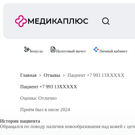
П
е
р
е
й
т
и
к
с
Бонусы
Налоговый вычет
Личный кабинет
у
т
и
Главная
Отзывы
Пациент +7 993 13XXXXX
Пациент +7 993 13XXXXX
Оценка: Отлично
Приём был в июле 2024
История пациента
Обращался по поводу наличия новообразования над кожей с цел