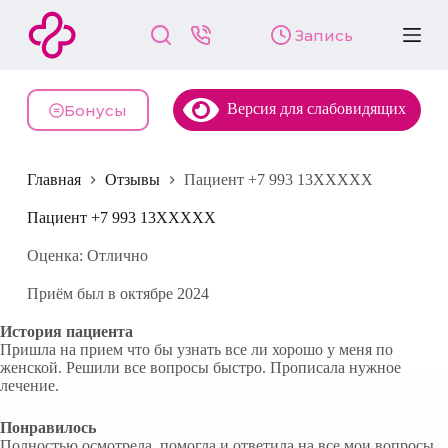
П
Запись
е
р
е
й
Версия для слабовидящих
т
Бонусы
и
к
с
Главная
Отзывы
Пациент +7 993 13XXXXX
у
т
и
Пациент +7 993 13XXXXX
Оценка: Отлично
Приём был в октябре 2024
История пациента
Пришла на прием что бы узнать все ли хорошо у меня по
женской. Решили все вопросы быстро. Прописала нужное
лечение.
Понравилось
Полностью осмотрела, помогла и ответила на все мои вопросы.