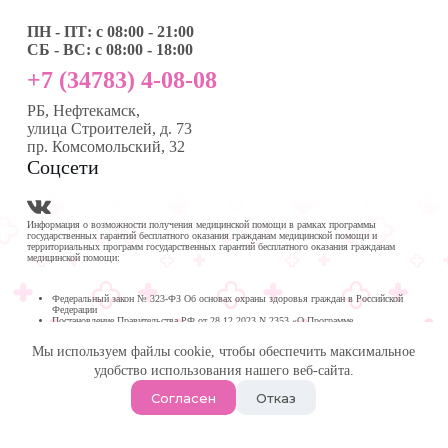
ПН - ПТ: с 08:00 - 21:00
СБ - ВС: с 08:00 - 18:00
+7 (34783) 4-08-08
РБ, Нефтекамск,
улица Строителей, д. 73
пр. Комсомольский, 32
Соцсети
Информация о возможности получения медицинской помощи в рамках программы
государственных гарантий бесплатного оказания гражданам медицинской помощи и
территориальных программ государственных гарантий бесплатного оказания гражданам
медицинской помощи:
Федеральный закон № 323-ФЗ Об основах охраны здоровья граждан в Российской
Федерации
Постановление Правительства РФ от 28.12.2023 N 2353 «О Программе
государственных гарантий бесплатного оказания гражданам медицинской помощи на
2024 год и на плановый период 2025 и 2026 годов»
Мы используем файлы cookie, чтобы обеспечить максимальное
Программа государственных гарантий бесплатного оказания гражданам медицинской
помощи в
удобство использования нашего веб-сайта.
Республике Башкортостан на 2024 год и на плановый период 2025 и 2026 годов
© 2026 -
Медика Плюс
| Многопрофильная клиника в
Согласен
Отказ
Нефтекамске.
Политика обработки персональных данных