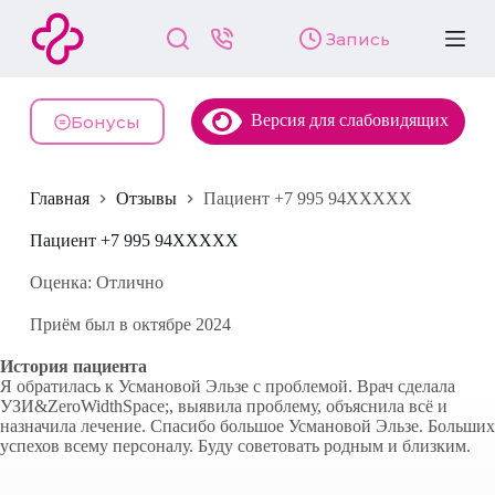
П
Запись
е
р
е
й
Версия для слабовидящих
т
Бонусы
и
к
с
Главная
Отзывы
Пациент +7 995 94XXXXX
у
т
и
Пациент +7 995 94XXXXX
Оценка: Отлично
Приём был в октябре 2024
История пациента
Я обратилась к Усмановой Эльзе с проблемой. Врач сделала
УЗИ&ZeroWidthSpace;, выявила проблему, объяснила всё и
назначила лечение. Спасибо большое Усмановой Эльзе. Больших
успехов всему персоналу. Буду советовать родным и близким.