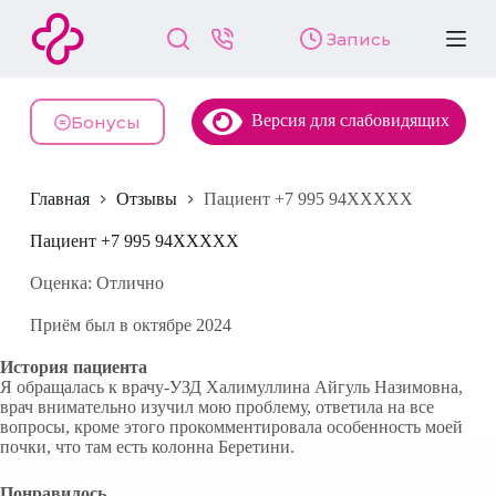
П
Запись
е
р
е
й
Версия для слабовидящих
т
Бонусы
и
к
с
Главная
Отзывы
Пациент +7 995 94XXXXX
у
т
и
Пациент +7 995 94XXXXX
Оценка: Отлично
Приём был в октябре 2024
История пациента
Я обращалась к врачу-УЗД Халимуллина Айгуль Назимовна,
врач внимательно изучил мою проблему, ответила на все
вопросы, кроме этого прокомментировала особенность моей
почки, что там есть колонна Беретини.
Понравилось