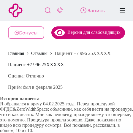
П
Запись
е
р
е
й
Версия для слабовидящих
т
Бонусы
и
к
с
Главная
Отзывы
Пациент +7 996 25XXXXX
у
т
и
Пациент +7 996 25XXXXX
Оценка: Отлично
Приём был в феврале 2025
История пациента
Я обращался к врачу 04.02.2025 года. Перед процедурой
ФГДС&ZeroWidthSpace; объяснили, как себя вести на процедуре,
что и как делать. Мне как человеку, проходившему это впервые,
это помогло. Процедура прошла хорошо. Даже показали по
видео всю процедуру осмотра. Всё показали, рассказали, в
общем, 10 из 10.