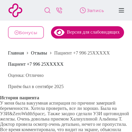
П
Запись
е
р
е
й
Версия для слабовидящих
т
Бонусы
и
к
с
Главная
Отзывы
Пациент +7 996 25XXXXX
у
т
и
Пациент +7 996 25XXXXX
Оценка: Отлично
Приём был в сентябре 2025
История пациента
У меня была вакуумная аспирация по причине замершей
беременности. Хотела проверить, все ли хорошо. Была на
УЗИ&ZeroWidthSpace;. Также заодно сделали УЗИ щитовидной
железы. Очень довольна приемом Халиуллиной Альбины Т.
Доктор провела осмотр очень детально, нечего не пропустила.
Все время комментировала, что видит на экране, объяснила