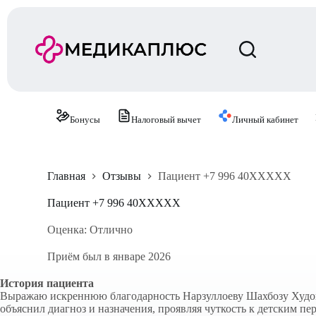
П
е
р
е
й
т
и
к
с
Бонусы
Налоговый вычет
Личный кабинет
у
т
и
Главная
Отзывы
Пациент +7 996 40XXXXX
Пациент +7 996 40XXXXX
Оценка: Отлично
Приём был в январе 2026
История пациента
Выражаю искреннюю благодарность Нарзуллоеву Шахбозу Худойн
объяснил диагноз и назначения, проявляя чуткость к детским п