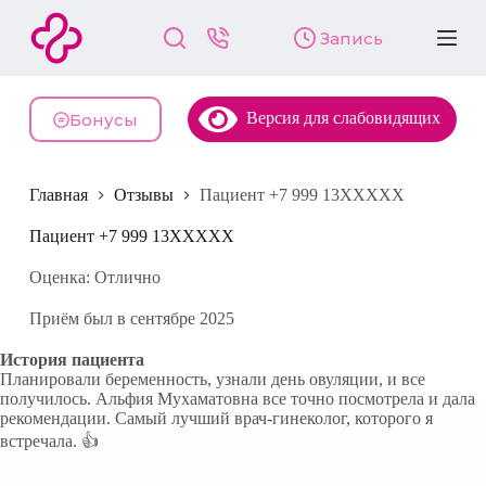
П
Запись
е
р
е
й
Версия для слабовидящих
т
Бонусы
и
к
с
Главная
Отзывы
Пациент +7 999 13XXXXX
у
т
и
Пациент +7 999 13XXXXX
Оценка: Отлично
Приём был в сентябре 2025
История пациента
Планировали беременность, узнали день овуляции, и все
получилось. Альфия Мухаматовна все точно посмотрела и дала
рекомендации. Самый лучший врач-гинеколог, которого я
встречала. 👍