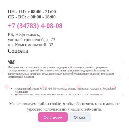
ПН - ПТ: с 08:00 - 21:00
СБ - ВС: с 08:00 - 18:00
+7 (34783) 4-08-08
РБ, Нефтекамск,
улица Строителей, д. 73
пр. Комсомольский, 32
Соцсети
Информация о возможности получения медицинской помощи в рамках программы
государственных гарантий бесплатного оказания гражданам медицинской помощи и
территориальных программ государственных гарантий бесплатного оказания гражданам
медицинской помощи:
Федеральный закон № 323-ФЗ Об основах охраны здоровья граждан в Российской
Федерации
Постановление Правительства РФ от 28.12.2023 N 2353 «О Программе
государственных гарантий бесплатного оказания гражданам медицинской помощи на
2024 год и на плановый период 2025 и 2026 годов»
Мы используем файлы cookie, чтобы обеспечить максимальное
Программа государственных гарантий бесплатного оказания гражданам медицинской
помощи в
удобство использования нашего веб-сайта.
Республике Башкортостан на 2024 год и на плановый период 2025 и 2026 годов
© 2026 -
Медика Плюс
| Многопрофильная клиника в
Согласен
Отказ
Нефтекамске.
Политика обработки персональных данных