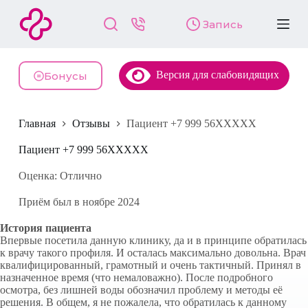
П
Запись
е
р
е
й
Версия для слабовидящих
т
Бонусы
и
к
с
Главная
Отзывы
Пациент +7 999 56XXXXX
у
т
и
Пациент +7 999 56XXXXX
Оценка: Отлично
Приём был в ноябре 2024
История пациента
Впервые посетила данную клинику, да и в принципе обратилась
к врачу такого профиля. И осталась максимально довольна. Врач
квалифицированный, грамотный и очень тактичный. Принял в
назначенное время (что немаловажно). После подробного
осмотра, без лишней воды обозначил проблему и методы её
решения. В общем, я не пожалела, что обратилась к данному