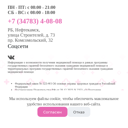
ПН - ПТ: с 08:00 - 21:00
СБ - ВС: с 08:00 - 18:00
+7 (34783) 4-08-08
РБ, Нефтекамск,
улица Строителей, д. 73
пр. Комсомольский, 32
Соцсети
Информация о возможности получения медицинской помощи в рамках программы
государственных гарантий бесплатного оказания гражданам медицинской помощи и
территориальных программ государственных гарантий бесплатного оказания гражданам
медицинской помощи:
Федеральный закон № 323-ФЗ Об основах охраны здоровья граждан в Российской
Федерации
Постановление Правительства РФ от 28.12.2023 N 2353 «О Программе
государственных гарантий бесплатного оказания гражданам медицинской помощи на
2024 год и на плановый период 2025 и 2026 годов»
Мы используем файлы cookie, чтобы обеспечить максимальное
Программа государственных гарантий бесплатного оказания гражданам медицинской
помощи в
удобство использования нашего веб-сайта.
Республике Башкортостан на 2024 год и на плановый период 2025 и 2026 годов
© 2026 -
Медика Плюс
| Многопрофильная клиника в
Согласен
Отказ
Нефтекамске.
Политика обработки персональных данных