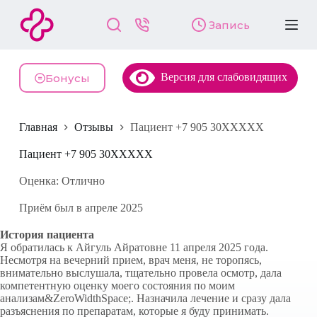
П
Запись
е
р
е
й
Версия для слабовидящих
т
Бонусы
и
к
с
Главная
Отзывы
Пациент +7 905 30XXXXX
у
т
и
Пациент +7 905 30XXXXX
Оценка: Отлично
Приём был в апреле 2025
История пациента
Я обратилась к Айгуль Айратовне 11 апреля 2025 года.
Несмотря на вечерний прием, врач меня, не торопясь,
внимательно выслушала, тщательно провела осмотр, дала
компетентную оценку моего состояния по моим
анализам&ZeroWidthSpace;. Назначила лечение и сразу дала
разъяснения по препаратам, которые я буду принимать.