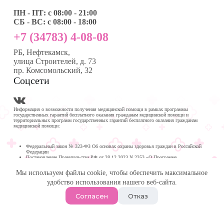
ПН - ПТ: с 08:00 - 21:00
СБ - ВС: с 08:00 - 18:00
+7 (34783) 4-08-08
РБ, Нефтекамск,
улица Строителей, д. 73
пр. Комсомольский, 32
Соцсети
Информация о возможности получения медицинской помощи в рамках программы
государственных гарантий бесплатного оказания гражданам медицинской помощи и
территориальных программ государственных гарантий бесплатного оказания гражданам
медицинской помощи:
Федеральный закон № 323-ФЗ Об основах охраны здоровья граждан в Российской
Федерации
Постановление Правительства РФ от 28.12.2023 N 2353 «О Программе
государственных гарантий бесплатного оказания гражданам медицинской помощи на
2024 год и на плановый период 2025 и 2026 годов»
Мы используем файлы cookie, чтобы обеспечить максимальное
Программа государственных гарантий бесплатного оказания гражданам медицинской
помощи в
удобство использования нашего веб-сайта.
Республике Башкортостан на 2024 год и на плановый период 2025 и 2026 годов
© 2026 -
Медика Плюс
| Многопрофильная клиника в
Согласен
Отказ
Нефтекамске.
Политика обработки персональных данных